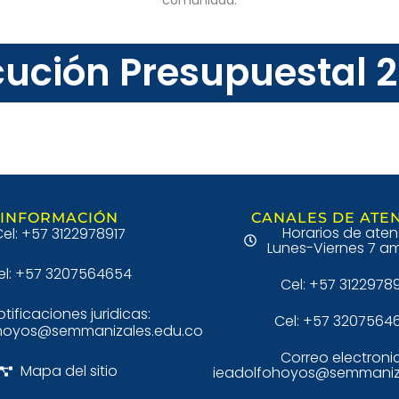
comunidad.
cución Presupuestal 
INFORMACIÓN
CANALES DE ATE
Horarios de aten
el: +57 3122978917
Lunes-Viernes 7 am
el: +57 3207564654
Cel: +57 3122978
otificaciones juridicas:
Cel: +57 3207564
hoyos@semmanizales.edu.co
Correo electroni
Mapa del sitio
ieadolfohoyos@semmaniz