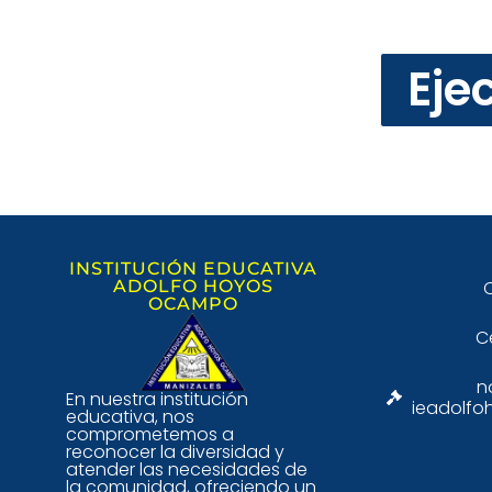
Eje
INSTITUCIÓN EDUCATIVA
ADOLFO HOYOS
C
OCAMPO
C
n
En nuestra institución
ieadolfo
educativa, nos
comprometemos a
reconocer la diversidad y
atender las necesidades de
la comunidad, ofreciendo un