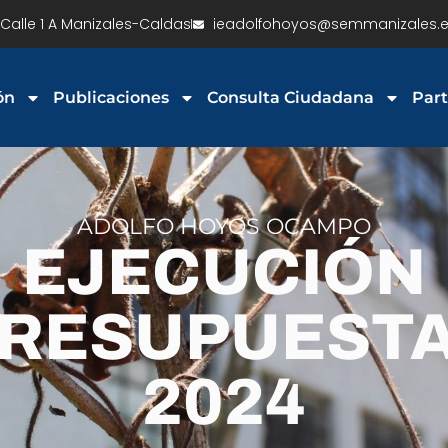
Calle 1 A Manizales-Caldas
ieadolfohoyos@semmanizales.e
ón
Publicaciones
Consulta Ciudadana
Part
ADOLFO HOYOS OCAMPO
EJECUCIÓN
RESUPUEST
2024