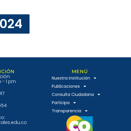
2024
NCIÓN
MENÚ
ción:
Nuestra institución
 - 1 pm
Publicaciones
917
Consulta Ciudadana
Participa
654
Transparencia
co:
ales.edu.co