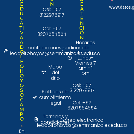
E
N
E
www.datos.g
D
Cel: +57
A
U
T
3122978917
C
E
A
N
TI
Cel: +57
CI
V
Ó
3207564654
A
N
Horarios
A
D
notificaciones juridicas:
de
O
atención:
ieadolfohoyos@semmanizales.edu.co
L
Lunes-
F
Viernes 7
O
Mapa
am - 1
H
del
pm
O
sitio
Y
Cel: +57
O
3122978917
S
Politicas de
O
cumplimiento
C
Cel: +57
legal
A
3207564654
M
P
Terminos y
O
Correo electronico:
condiciones
ieadolfohoyos@semmanizales.edu.co
En