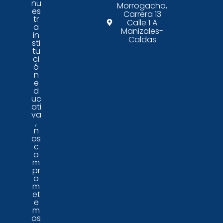
nu
Morrogacho,
es
Carrera 13
tr
Calle 1 A
a
Manizales-
in
Caldas
sti
tu
ci
ó
n
e
d
uc
ati
va
,
n
os
c
o
m
pr
o
m
et
e
m
os