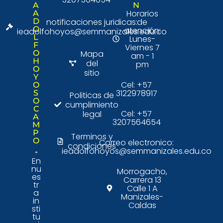
A
N
Horarios
A
D
notificaciones juridicas:
de
O
atención:
ieadolfohoyos@semmanizales.edu.co
L
Lunes-
F
Viernes 7
O
Mapa
am - 1
H
del
pm
O
sitio
Y
Cel: +57
O
3122978917
S
Politicas de
O
cumplimiento
C
Cel: +57
legal
A
3207564654
M
P
Terminos y
O
Correo electronico:
condiciones
ieadolfohoyos@semmanizales.edu.co
En
nu
Morrogacho,
es
Carrera 13
tr
Calle 1 A
a
Manizales-
in
Caldas
sti
tu