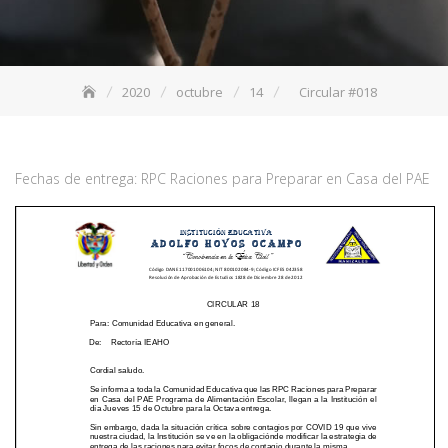
2020
octubre
14
Circular #018
Fechas de entrega: RPC Raciones para Preparar en Casa del PAE