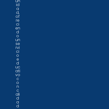
un
id
a
d,
of
re
ci
en
d
o
un
se
rvi
ci
o
e
d
uc
ati
vo
c
o
n
c
ali
d
a
d