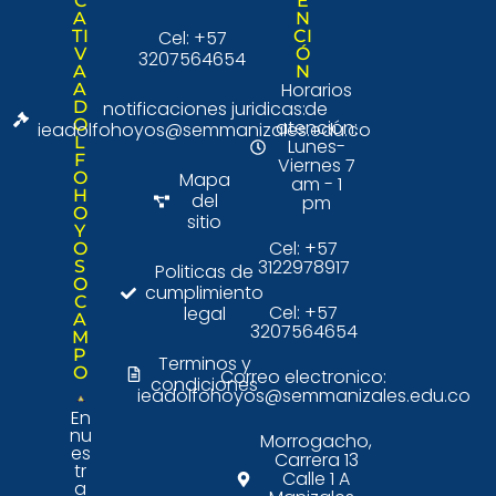
C
E
A
N
TI
Cel: +57
CI
V
Ó
3207564654
A
N
Horarios
A
D
notificaciones juridicas:
de
O
atención:
ieadolfohoyos@semmanizales.edu.co
L
Lunes-
F
Viernes 7
O
Mapa
am - 1
H
del
pm
O
sitio
Y
Cel: +57
O
3122978917
S
Politicas de
O
cumplimiento
C
Cel: +57
legal
A
3207564654
M
P
Terminos y
O
Correo electronico:
condiciones
ieadolfohoyos@semmanizales.edu.co
En
nu
Morrogacho,
es
Carrera 13
tr
Calle 1 A
a