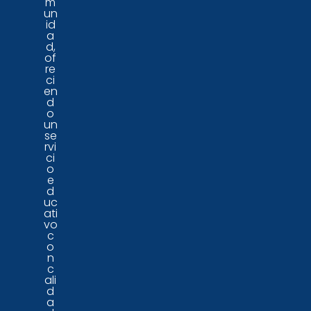
m
un
id
a
d,
of
re
ci
en
d
o
un
se
rvi
ci
o
e
d
uc
ati
vo
c
o
n
c
ali
d
a