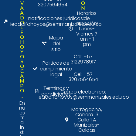
V
Ó
3207564654
A
N
Horarios
A
D
notificaciones juridicas:
de
O
atención:
ieadolfohoyos@semmanizales.edu.co
L
Lunes-
F
Viernes 7
O
Mapa
am - 1
H
del
pm
O
sitio
Y
Cel: +57
O
3122978917
S
Politicas de
O
cumplimiento
C
Cel: +57
legal
A
3207564654
M
P
Terminos y
O
Correo electronico:
condiciones
ieadolfohoyos@semmanizales.edu.co
En
nu
Morrogacho,
es
Carrera 13
tr
Calle 1 A
a
Manizales-
in
Caldas
sti