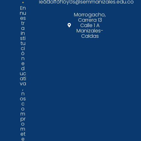
ieadolfohoyos@semmanizales.edu.co
En
nu
Morrogacho,
es
Carrera 13
tr
Calle 1 A
a
Manizales-
in
Caldas
sti
tu
ci
ó
n
e
d
uc
ati
va
,
n
os
c
o
m
pr
o
m
et
e