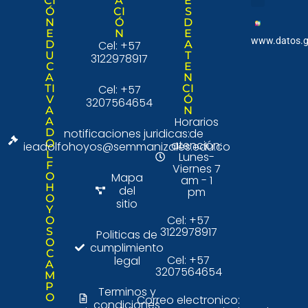
CI
A
E
Ó
CI
S
Nuestra institució
Consulta Ciudad
N
Ó
D
E
N
E
www.datos.g
D
Cel: +57
A
U
T
3122978917
C
E
A
N
TI
Cel: +57
CI
V
Ó
3207564654
A
N
Horarios
A
D
notificaciones juridicas:
de
O
atención:
ieadolfohoyos@semmanizales.edu.co
L
Lunes-
F
Viernes 7
O
Mapa
am - 1
H
del
pm
O
sitio
Y
Cel: +57
O
3122978917
S
Politicas de
O
cumplimiento
C
Cel: +57
legal
A
3207564654
M
P
Terminos y
O
Correo electronico:
condiciones