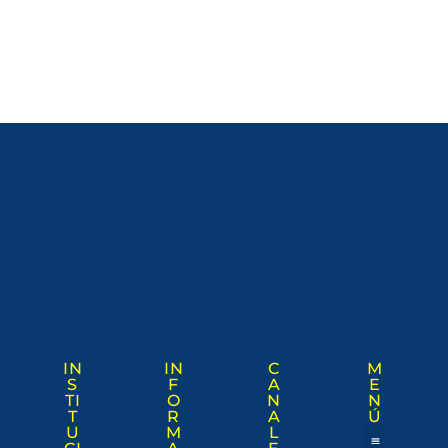
IN
IN
C
M
S
F
A
E
TI
O
N
N
T
R
A
Ú
U
M
L