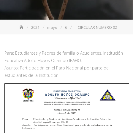
2021
mayo
6
CIRCULAR NUMERO 02
Para: Estudiantes y Padres de familia o Acudientes, Institución
Educativa Adolfo Hoyos Ocampo IEAHO.
Asunto: Participación en el Paro Nacional por parte de
estudiantes de la Institución.