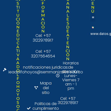
S
F
A
E
TI
O
N
N
T
R
A
Ú
U
M
L
CI
A
E
Ó
CI
S
Nuestra institució
Consulta Ciudad
N
Ó
D
E
N
E
www.datos.g
D
Cel: +57
A
U
T
3122978917
C
E
A
N
TI
Cel: +57
CI
V
Ó
3207564654
A
N
Horarios
A
D
notificaciones juridicas:
de
O
atención:
ieadolfohoyos@semmanizales.edu.co
L
Lunes-
F
Viernes 7
O
Mapa
am - 1
H
del
pm
O
sitio
Y
Cel: +57
O
3122978917
S
Politicas de
O
cumplimiento
C