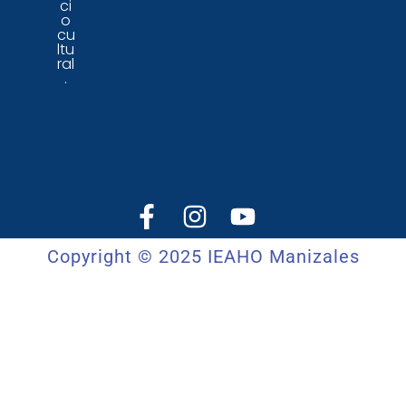
ci
o
cu
ltu
ral
.
Copyright © 2025 IEAHO Manizales