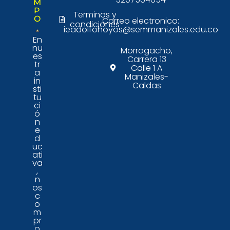
M
P
Terminos y
O
Correo electronico:
condiciones
ieadolfohoyos@semmanizales.edu.co
En
nu
Morrogacho,
es
Carrera 13
tr
Calle 1 A
a
Manizales-
in
Caldas
sti
tu
ci
ó
n
e
d
uc
ati
va
,
n
os
c
o
m
pr
o