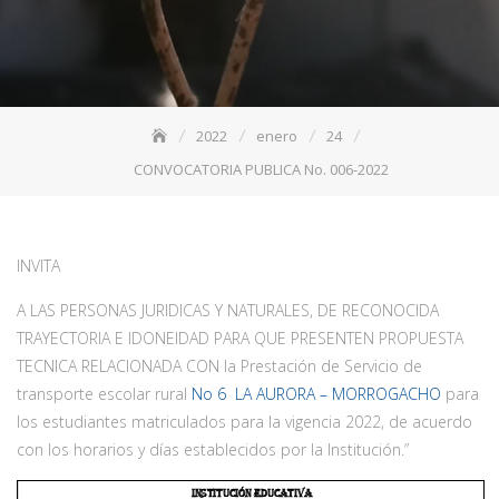
2022
enero
24
CONVOCATORIA PUBLICA No. 006-2022
INVITA
A LAS PERSONAS JURIDICAS Y NATURALES, DE RECONOCIDA
TRAYECTORIA E IDONEIDAD PARA QUE PRESENTEN PROPUESTA
TECNICA RELACIONADA CON la Prestación de Servicio de
transporte escolar rural
No 6 LA AURORA – MORROGACHO
para
los estudiantes matriculados para la vigencia 2022, de acuerdo
con los horarios y días establecidos por la Institución.”