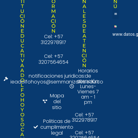
TI
O
N
N
T
R
A
Ú
U
M
L
CI
A
E
Ó
CI
S
Nuestra institució
Consulta Ciudad
N
Ó
D
E
N
E
www.datos.g
D
Cel: +57
A
U
T
3122978917
C
E
A
N
TI
Cel: +57
CI
V
Ó
3207564654
A
N
Horarios
A
D
notificaciones juridicas:
de
O
atención:
ieadolfohoyos@semmanizales.edu.co
L
Lunes-
F
Viernes 7
O
Mapa
am - 1
H
del
pm
O
sitio
Y
Cel: +57
O
3122978917
S
Politicas de
O
cumplimiento
C
Cel: +57
legal
A
3207564654