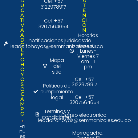
D
Cel: +57
A
U
T
3122978917
C
E
A
N
TI
Cel: +57
CI
V
Ó
3207564654
A
N
Horarios
A
D
notificaciones juridicas:
de
O
atención:
ieadolfohoyos@semmanizales.edu.co
L
Lunes-
F
Viernes 7
O
Mapa
am - 1
H
del
pm
O
sitio
Y
Cel: +57
O
3122978917
S
Politicas de
O
cumplimiento
C
Cel: +57
legal
A
3207564654
M
P
Terminos y
O
Correo electronico:
condiciones
ieadolfohoyos@semmanizales.edu.co
En
nu
Morrogacho,
es