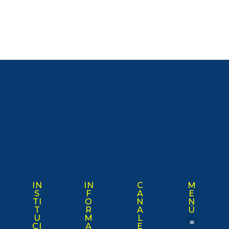
IN
IN
C
M
S
F
A
E
TI
O
N
N
T
R
A
Ú
U
M
L
CI
A
E