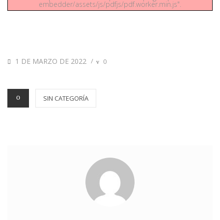
embedder/assets/js/pdfjs/pdf.worker.min.js".
1 DE MARZO DE 2022
/
0
SIN CATEGORÍA