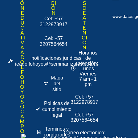
Ó
CI
S
Nuestra institución
Consulta Ciudadana
N
Ó
D
E
N
E
www.datos.g
D
A
Cel: +57
U
T
3122978917
C
E
A
N
TI
CI
Cel: +57
V
Ó
3207564654
A
N
A
Horarios
D
notificaciones juridicas:
de
O
atención:
ieadolfohoyos@semmanizales.edu.co
L
Lunes-
F
Viernes
O
Mapa
7 am - 1
H
del
pm
O
sitio
Y
O
Cel: +57
S
3122978917
Politicas de
O
cumplimiento
C
Cel: +57
legal
A
3207564654
M
P
Terminos y
O
Correo electronico:
condiciones
ieadolfohoyos@semmanizales.edu.co