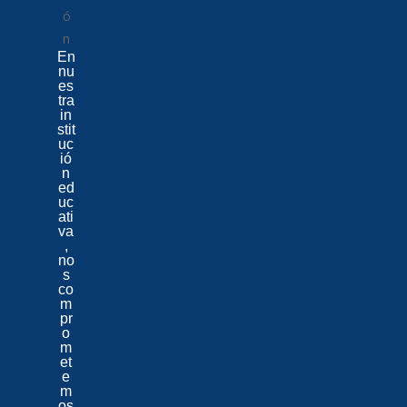
En
nu
es
tra
in
stit
uc
ió
n
ed
uc
ati
va
,
no
s
co
m
pr
o
m
et
e
m
os