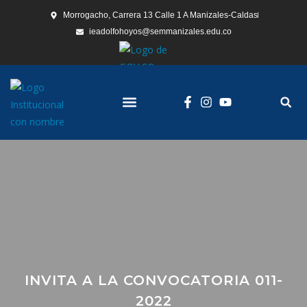
Morrogacho, Carrera 13 Calle 1 A Manizales-Caldas
ieadolfohoyos@semmanizales.edu.co
Nuestra Institución
Consulta Ciudadana
INVITA A LA CONVOCATORIA 011-
2022