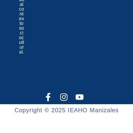
al
co
nt
ex
to
so
ci
oc
ult
ur
al.
Copyright © 2025 IEAHO Manizales