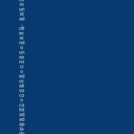
m
un
id
ad
,
ofr
ec
ie
nd
o
un
se
rvi
ci
o
ed
uc
ati
vo
co
n
ca
lid
ad
ad
ap
ta
do