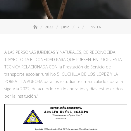
2022
junio
7
INVITA
A LAS PERSONAS JURIDICAS Y NATURALES, DE RECONOCIDA
TRAYECTORIA E IDONEIDAD PARA QUE PRESENTEN PROPUESTA
TECNICA RELACIONADA CON la Prestación de Servicio de
transporte escolar rural No 5 CUCHILLA DE LOS LOPEZ Y LA
PORRA – LA AURORA para los estudiantes matriculados para la
vigencia 2022, de acuerdo con los horarios y días establecidos
por la Institución.”