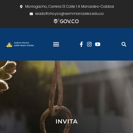
Morrogacho, Carrera 13 Calle 1 A Manizales-Caldas
ieadolfohoyos@semmanizales.edu.co
INVITA