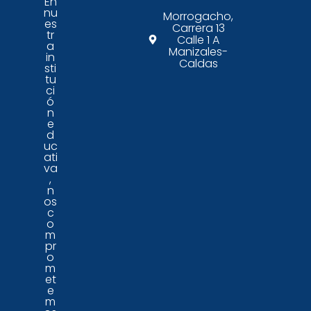
En
nu
Morrogacho,
es
Carrera 13
tr
Calle 1 A
a
Manizales-
in
Caldas
sti
tu
ci
ó
n
e
d
uc
ati
va
,
n
os
c
o
m
pr
o
m
et
e
m