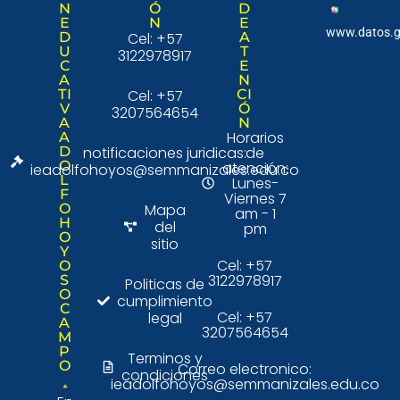
N
Ó
D
E
N
E
www.datos.g
D
Cel: +57
A
U
T
3122978917
C
E
A
N
TI
Cel: +57
CI
V
Ó
3207564654
A
N
Horarios
A
D
notificaciones juridicas:
de
O
atención:
ieadolfohoyos@semmanizales.edu.co
L
Lunes-
F
Viernes 7
O
Mapa
am - 1
H
del
pm
O
sitio
Y
Cel: +57
O
3122978917
S
Politicas de
O
cumplimiento
C
Cel: +57
legal
A
3207564654
M
P
Terminos y
O
Correo electronico:
condiciones
ieadolfohoyos@semmanizales.edu.co