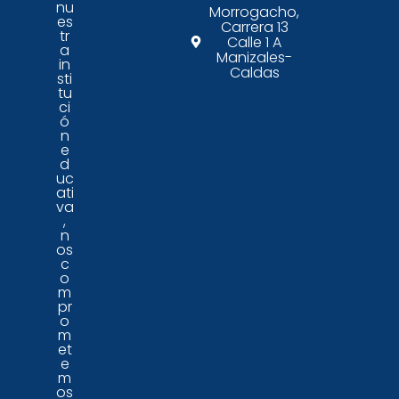
nu
Morrogacho,
es
Carrera 13
tr
Calle 1 A
a
Manizales-
in
Caldas
sti
tu
ci
ó
n
e
d
uc
ati
va
,
n
os
c
o
m
pr
o
m
et
e
m
os