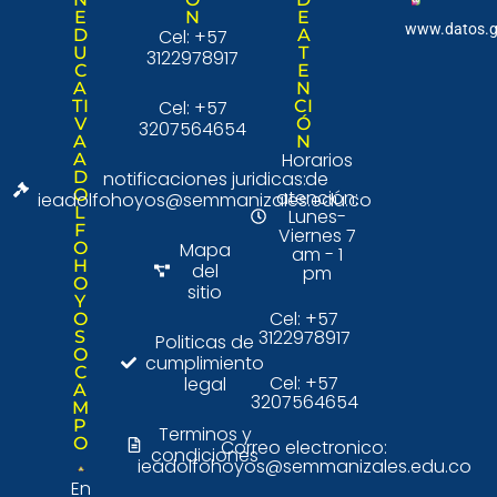
E
N
E
www.datos.g
D
Cel: +57
A
U
T
3122978917
C
E
A
N
TI
Cel: +57
CI
V
Ó
3207564654
A
N
Horarios
A
D
notificaciones juridicas:
de
O
atención:
ieadolfohoyos@semmanizales.edu.co
L
Lunes-
F
Viernes 7
O
Mapa
am - 1
H
del
pm
O
sitio
Y
Cel: +57
O
3122978917
S
Politicas de
O
cumplimiento
C
Cel: +57
legal
A
3207564654
M
P
Terminos y
O
Correo electronico:
condiciones
ieadolfohoyos@semmanizales.edu.co
En