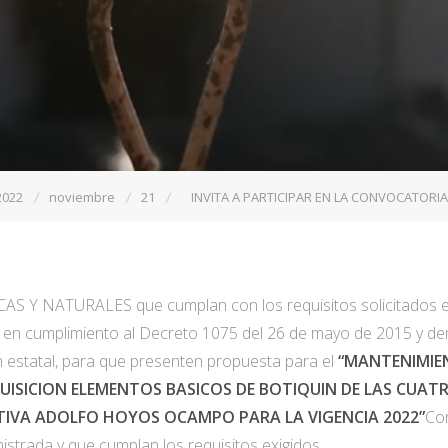
2022
noviembre
21
INVITA A PARTICIPAR EN LA CONVOCATORIA
CAS Y NATURALES que cumplan con los requisitos solicitados en
, en cumplimiento al Decreto 1075 del 26 de mayo de 2015 y 
n estatal, para que presenten propuesta para el
“MANTENIMIE
UISICION ELEMENTOS BASICOS DE BOTIQUIN DE LAS CUATR
TIVA ADOLFO HOYOS OCAMPO PARA LA VIGENCIA 2022”
Con
istrada y que cumplan los requisitos exigidos.