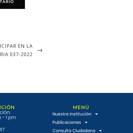
ICIPAR EN LA
IA 037-2022
NCIÓN
MENÚ
ción:
Nuestra institución
 - 1 pm
Publicaciones
917
Consulta Ciudadana