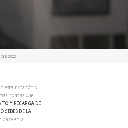
 038-2022
 esta invitación o
demás normas que
NTO Y RECARGA DE
O SEDES DE LA
 base en la