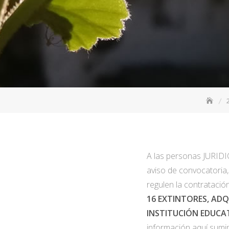
A las personas JURIDI
aviso de convocatoria
regulen la contratació
16 EXTINTORES, ADQ
INSTITUCIÓN EDUCA
información aquí sumin