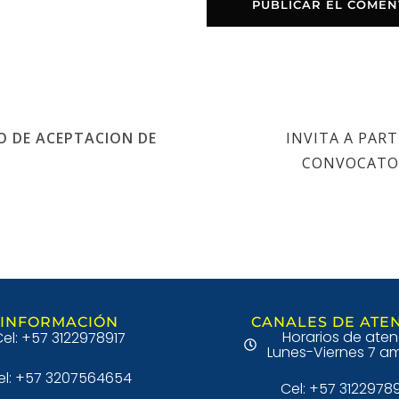
 DE ACEPTACION DE
INVITA A PART
CONVOCATOR
INFORMACIÓN
CANALES DE ATE
Horarios de aten
el: +57 3122978917
Lunes-Viernes 7 am
el: +57 3207564654
Cel: +57 3122978