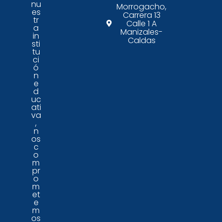
nu
Morrogacho,
es
Carrera 13
tr
Calle 1 A
a
Manizales-
in
Caldas
sti
tu
ci
ó
n
e
d
uc
ati
va
,
n
os
c
o
m
pr
o
m
et
e
m
os