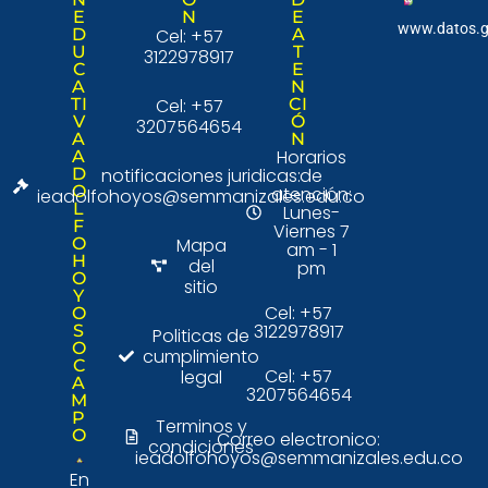
E
N
E
www.datos.g
D
Cel: +57
A
U
T
3122978917
C
E
A
N
TI
Cel: +57
CI
V
Ó
3207564654
A
N
Horarios
A
D
notificaciones juridicas:
de
O
atención:
ieadolfohoyos@semmanizales.edu.co
L
Lunes-
F
Viernes 7
O
Mapa
am - 1
H
del
pm
O
sitio
Y
Cel: +57
O
3122978917
S
Politicas de
O
cumplimiento
C
Cel: +57
legal
A
3207564654
M
P
Terminos y
O
Correo electronico:
condiciones
ieadolfohoyos@semmanizales.edu.co
En