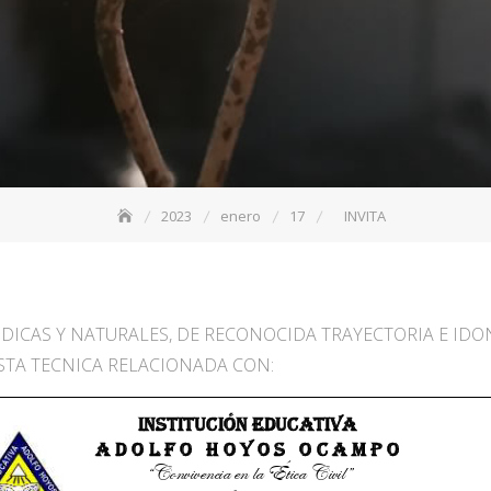
2023
enero
17
INVITA
IDICAS Y NATURALES, DE RECONOCIDA TRAYECTORIA E ID
TA TECNICA RELACIONADA CON: