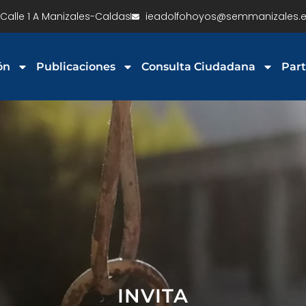
Calle 1 A Manizales-Caldas
ieadolfohoyos@semmanizales.e
ón
Publicaciones
Consulta Ciudadana
Part
INVITA