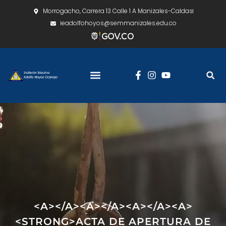
Morrogacho, Carrera 13 Calle 1 A Manizales-Caldas
ieadolfohoyos@semmanizales.edu.co
<A></A><A></A><A></A><A>
<STRONG>ACTA DE APERTURA DE