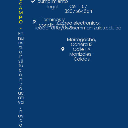
cumplimiento
C
Cel: +57
legal
A
3207564654
M
P
Terminos y
O
Correo electronico:
condiciones
ieadolfohoyos@semmanizales.edu.co
En
nu
Morrogacho,
es
Carrera 13
tr
Calle 1 A
a
Manizales-
in
Caldas
sti
tu
ci
ó
n
e
d
uc
ati
va
,
n
os
c
o