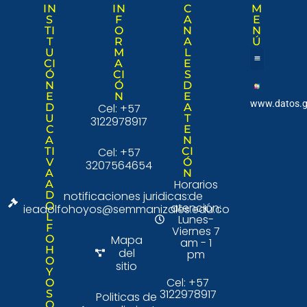
IN
IN
C
M
S
F
A
E
TI
O
N
N
T
R
A
Ú
U
M
L
CI
A
E
Ó
CI
S
Nuestra institució
Consulta Ciudad
N
Ó
D
E
N
E
www.datos.g
D
Cel: +57
A
U
T
3122978917
C
E
A
N
TI
Cel: +57
CI
V
Ó
3207564654
A
N
Horarios
A
D
notificaciones juridicas:
de
O
atención:
ieadolfohoyos@semmanizales.edu.co
L
Lunes-
F
Viernes 7
O
Mapa
am - 1
H
del
pm
O
sitio
Y
Cel: +57
O
3122978917
S
Politicas de
O