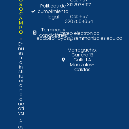
3122978917
S
Politicas de
O
cumplimiento
C
Cel: +57
legal
A
3207564654
M
P
Terminos y
O
Correo electronico:
condiciones
ieadolfohoyos@semmanizales.edu.co
En
nu
Morrogacho,
es
Carrera 13
tr
Calle 1 A
a
Manizales-
in
Caldas
sti
tu
ci
ó
n
e
d
uc
ati
va
,
n
os