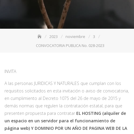
2023
noviembre
3
CONVOCATORIA PUBLICA No. 028-2023
INVITA
A las personas JURIDICAS Y NATURALES que cumplan con los
requisitos solicitados en esta invitación o aviso de convocatoria,
en cumplimiento al Decreto 1075 del 26 de mayo de 2015 y
demás normas que regulen la contratación estatal, para que
presenten propuesta para contratar
EL HOSTING (alquiler de
un espacio en un servidor para el funcionamiento de
página web) Y DOMINIO POR UN AÑO DE PAGINA WEB DE LA