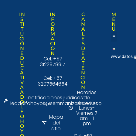
IN
IN
C
M
S
F
A
E
TI
O
N
N
T
R
A
Ú
U
M
L
CI
A
E
Ó
CI
S
Nuestra institució
Consulta Ciudad
N
Ó
D
E
N
E
www.datos.g
D
Cel: +57
A
U
T
3122978917
C
E
A
N
TI
Cel: +57
CI
V
Ó
3207564654
A
N
Horarios
A
D
notificaciones juridicas:
de
O
atención:
ieadolfohoyos@semmanizales.edu.co
L
Lunes-
F
Viernes 7
O
Mapa
am - 1
H
del
pm
O
sitio
Y
Cel: +57
O