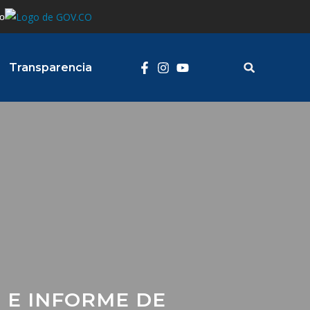
o
a
Transparencia
 E INFORME DE