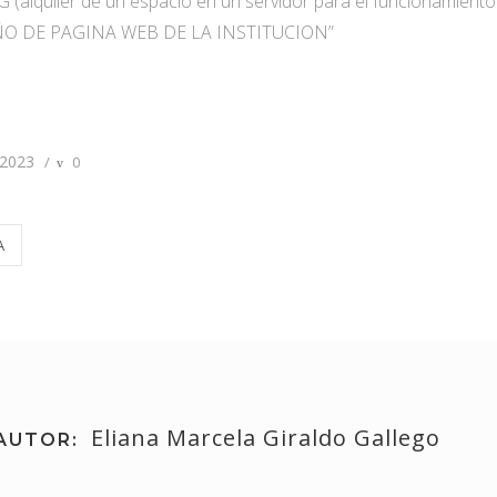
 (alquiler de un espacio en un servidor para el funcionamiento
O DE PAGINA WEB DE LA INSTITUCION”
2023
/
0
A
Eliana Marcela Giraldo Gallego
AUTOR: