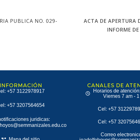
IA PUBLICA NO. 029-
ACTA DE APERTURA D
INFORME DE
INFORMACIÓN
CANALES DE ATE
Horarios de atención
el: +57 3122978917
Viernes 7 am - 
el: +57 3207564654
Cel: +57 3122978
notificaciones juridicas:
Cel: +57 3207564
ohoyos@semmanizales.edu.co
Correo electronic
Mapa del sitio
ieadolfohoyos@semmaniza