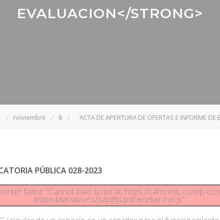
EVALUACION</STRONG>
3
noviembre
8
ACTA DE APERTURA DE OFERTAS E INFORME DE
ATORIA PÚBLICA 028-2023
worker failed: "Cannot load script at: https://caho.edu.co/wp-con
embedder/assets/js/pdfjs/pdf.worker.min.js".