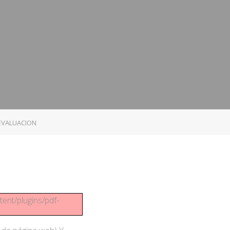
 EVALUACION
tent/plugins/pdf-