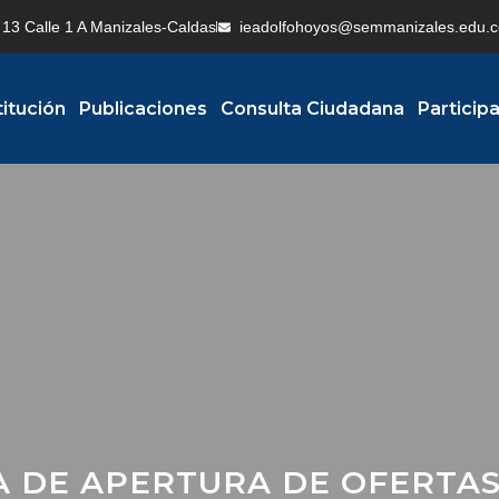
13 Calle 1 A Manizales-Caldas
ieadolfohoyos@semmanizales.edu.c
titución
Publicaciones
Consulta Ciudadana
Particip
 DE APERTURA DE OFERTAS