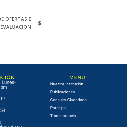
E OFERTAS E
 EVALUACION
NCIÓN
MENÚ
: Lunes-
Nuestra institución
1 pm
Publicaciones
917
Consulta Ciudadana
Participa
654
Transparencia
o:
les.edu.co