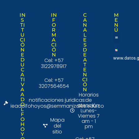
IN
IN
C
M
S
F
A
E
TI
O
N
N
T
R
A
Ú
U
M
L
CI
A
E
Ó
CI
S
Nuestra institució
Consulta Ciudad
N
Ó
D
E
N
E
www.datos.g
D
Cel: +57
A
U
T
3122978917
C
E
A
N
TI
Cel: +57
CI
V
Ó
3207564654
A
N
Horarios
A
D
notificaciones juridicas:
de
O
atención:
ieadolfohoyos@semmanizales.edu.co
L
Lunes-
F
Viernes 7
O
Mapa
am - 1
H
del
pm
O
sitio
Y