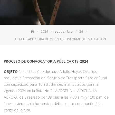
2024
septiembre
24
ACTA DE APERTURA DE OFERTAS E INFORME DE EVALUACION
PROCESO DE CONVOCATORIA PÚBLICA
018-2024
OBJETO
“La Institución Educativa Adolfo Hoyos Ocampo
requiere la Prestación del Servicio de Transporte Escolar Rural
con capacidad para 10 estudiantes matriculados para la
vigencia 2024 en la Ruta No 2 LA ARGELIA – LA DICHA- LA
AURORA ida y regreso por 39 días a las 7:00 a.m. y 1:30 p.m. de
lunes a viernes; dicho servicio debe contar con monitor(a) a
cargo de la ruta.