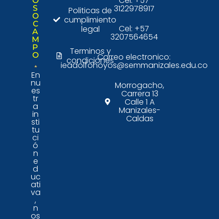
Cel: +57
O
3122978917
S
Politicas de
O
cumplimiento
C
Cel: +57
legal
A
3207564654
M
P
Terminos y
O
Correo electronico:
condiciones
ieadolfohoyos@semmanizales.edu.co
En
nu
Morrogacho,
es
Carrera 13
tr
Calle 1 A
a
Manizales-
in
Caldas
sti
tu
ci
ó
n
e
d
uc
ati
va
,
n
os