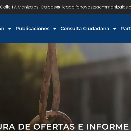
Calle 1 A Manizales-Caldas
ieadolfohoyos@semmanizales.e
ón
Publicaciones
Consulta Ciudadana
Part
URA DE OFERTAS E INFORME