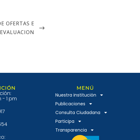
E OFERTAS E
 EVALUACION
NCIÓN
MENÚ
ción:
Nuestra institución
 - 1 pm
Publicaciones
917
Consulta Ciudadana
Participa
654
Transparencia
co: