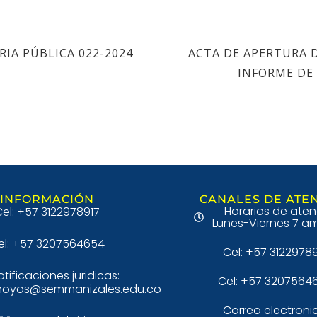
IA PÚBLICA 022-2024
ACTA DE APERTURA D
INFORME DE
INFORMACIÓN
CANALES DE ATE
Horarios de aten
el: +57 3122978917
Lunes-Viernes 7 am
el: +57 3207564654
Cel: +57 3122978
otificaciones juridicas:
Cel: +57 3207564
hoyos@semmanizales.edu.co
Correo electroni