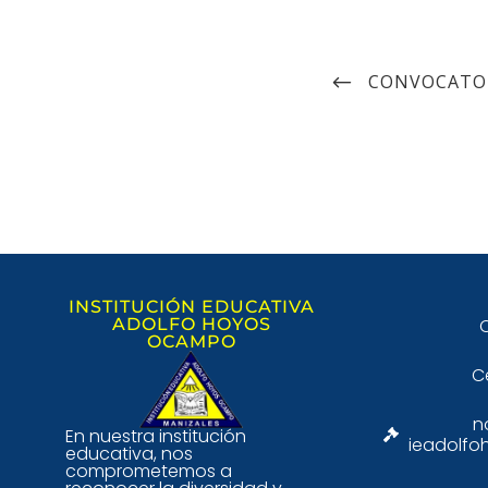
CONVOCATOR
INSTITUCIÓN EDUCATIVA
ADOLFO HOYOS
C
OCAMPO
C
n
En nuestra institución
ieadolfo
educativa, nos
comprometemos a