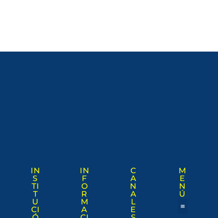
IN
IN
C
M
S
F
A
E
TI
O
N
N
T
R
A
Ú
U
M
L
CI
A
E
Ó
CI
S