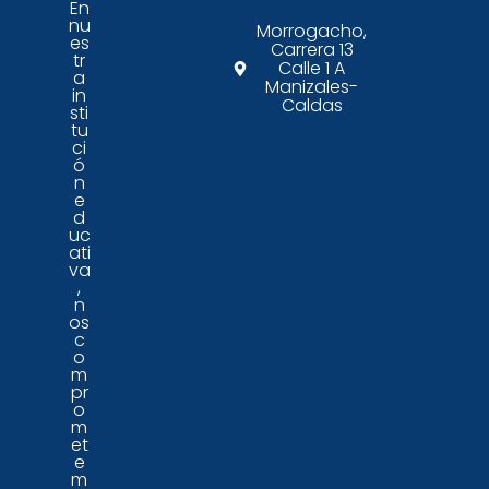
En
nu
Morrogacho,
es
Carrera 13
tr
Calle 1 A
a
Manizales-
in
Caldas
sti
tu
ci
ó
n
e
d
uc
ati
va
,
n
os
c
o
m
pr
o
m
et
e
m