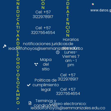
Nuestra institució
Consulta Ciudad
N
Ó
D
E
N
E
www.datos.g
D
Cel: +57
A
U
T
3122978917
C
E
A
N
TI
Cel: +57
CI
V
Ó
3207564654
A
N
Horarios
A
D
notificaciones juridicas:
de
O
atención:
ieadolfohoyos@semmanizales.edu.co
L
Lunes-
F
Viernes 7
O
Mapa
am - 1
H
del
pm
O
sitio
Y
Cel: +57
O
3122978917
S
Politicas de
O
cumplimiento
C
Cel: +57
legal
A
3207564654
M
P
Terminos y
O
Correo electronico:
condiciones
ieadolfohoyos@semmanizales.edu.co