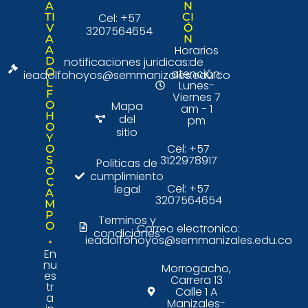
A
N
TI
Cel: +57
CI
V
Ó
3207564654
A
N
Horarios
A
D
notificaciones juridicas:
de
O
atención:
ieadolfohoyos@semmanizales.edu.co
L
Lunes-
F
Viernes 7
O
Mapa
am - 1
H
del
pm
O
sitio
Y
Cel: +57
O
3122978917
S
Politicas de
O
cumplimiento
C
Cel: +57
legal
A
3207564654
M
P
Terminos y
O
Correo electronico:
condiciones
ieadolfohoyos@semmanizales.edu.co
En
nu
Morrogacho,
es
Carrera 13
tr
Calle 1 A
a
Manizales-