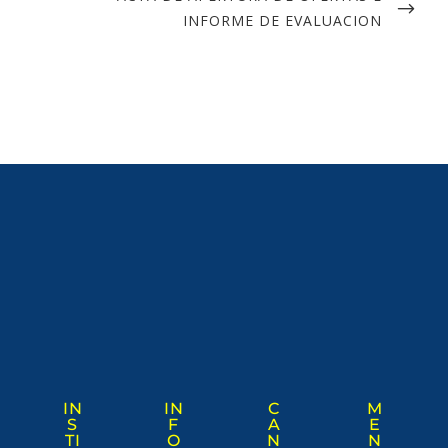
INFORME DE EVALUACION
IN
IN
C
M
S
F
A
E
TI
O
N
N