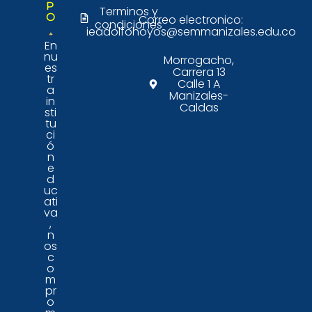
P
Terminos y
O
Correo electronico:
condiciones
ieadolfohoyos@semmanizales.edu.co
En
nu
Morrogacho,
es
Carrera 13
tr
Calle 1 A
a
Manizales-
in
Caldas
sti
tu
ci
ó
n
e
d
uc
ati
va
,
n
os
c
o
m
pr
o