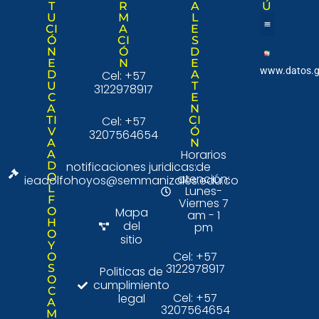
T
R
A
Ú
U
M
L
CI
A
E
Ó
CI
S
Nuestra institució
Consulta Ciudad
N
Ó
D
E
N
E
www.datos.g
D
Cel: +57
A
U
T
3122978917
C
E
A
N
TI
Cel: +57
CI
V
Ó
3207564654
A
N
Horarios
A
D
notificaciones juridicas:
de
O
atención:
ieadolfohoyos@semmanizales.edu.co
L
Lunes-
F
Viernes 7
O
Mapa
am - 1
H
del
pm
O
sitio
Y
Cel: +57
O
3122978917
S
Politicas de
O
cumplimiento
C
Cel: +57
legal
A
3207564654
M