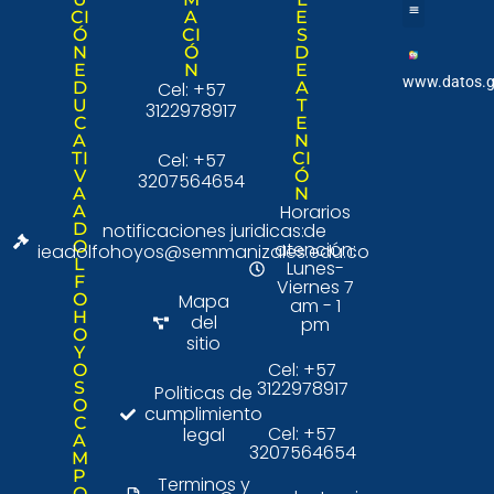
CI
A
E
Ó
CI
S
Nuestra institució
Consulta Ciudad
N
Ó
D
E
N
E
www.datos.g
D
Cel: +57
A
U
T
3122978917
C
E
A
N
TI
Cel: +57
CI
V
Ó
3207564654
A
N
Horarios
A
D
notificaciones juridicas:
de
O
atención:
ieadolfohoyos@semmanizales.edu.co
L
Lunes-
F
Viernes 7
O
Mapa
am - 1
H
del
pm
O
sitio
Y
Cel: +57
O
3122978917
S
Politicas de
O
cumplimiento
C
Cel: +57
legal
A
3207564654
M
P
Terminos y
O