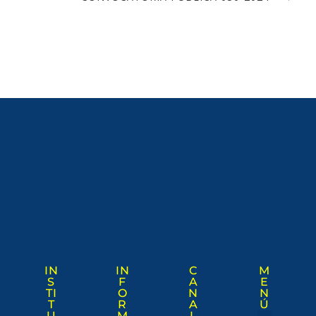
IN
IN
C
M
S
F
A
E
TI
O
N
N
T
R
A
Ú
U
M
L