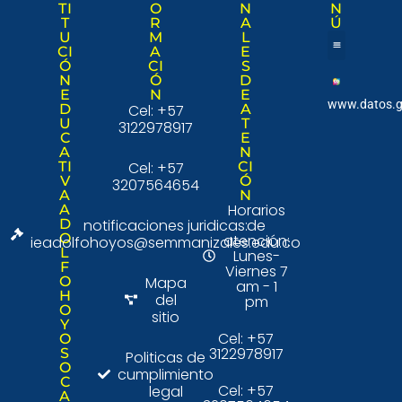
TI
O
N
N
T
R
A
Ú
U
M
L
CI
A
E
Ó
CI
S
Nuestra institució
Consulta Ciudad
N
Ó
D
E
N
E
www.datos.g
D
Cel: +57
A
U
T
3122978917
C
E
A
N
TI
Cel: +57
CI
V
Ó
3207564654
A
N
Horarios
A
D
notificaciones juridicas:
de
O
atención:
ieadolfohoyos@semmanizales.edu.co
L
Lunes-
F
Viernes 7
O
Mapa
am - 1
H
del
pm
O
sitio
Y
Cel: +57
O
3122978917
S
Politicas de
O
cumplimiento
C
Cel: +57
legal
A