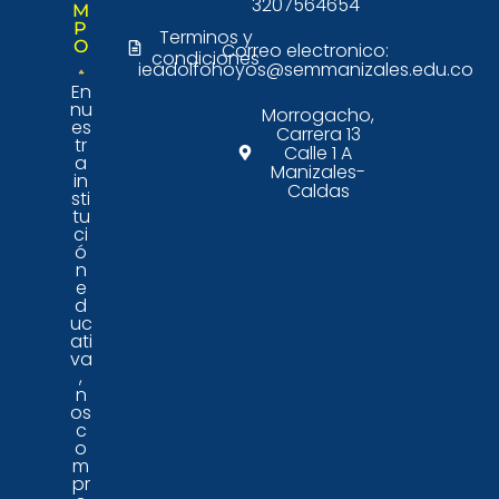
3207564654
M
P
Terminos y
O
Correo electronico:
condiciones
ieadolfohoyos@semmanizales.edu.co
En
nu
Morrogacho,
es
Carrera 13
tr
Calle 1 A
a
Manizales-
in
Caldas
sti
tu
ci
ó
n
e
d
uc
ati
va
,
n
os
c
o
m
pr