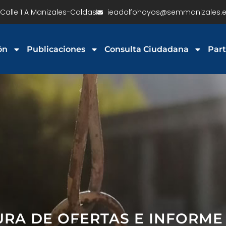
Calle 1 A Manizales-Caldas
ieadolfohoyos@semmanizales.e
ón
Publicaciones
Consulta Ciudadana
Part
URA DE OFERTAS E INFORME