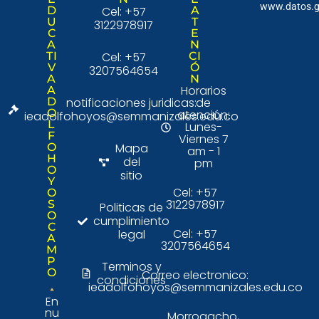
www.datos.g
D
Cel: +57
A
U
T
3122978917
C
E
A
N
TI
Cel: +57
CI
V
Ó
3207564654
A
N
Horarios
A
D
notificaciones juridicas:
de
O
atención:
ieadolfohoyos@semmanizales.edu.co
L
Lunes-
F
Viernes 7
O
Mapa
am - 1
H
del
pm
O
sitio
Y
Cel: +57
O
3122978917
S
Politicas de
O
cumplimiento
C
Cel: +57
legal
A
3207564654
M
P
Terminos y
O
Correo electronico:
condiciones
ieadolfohoyos@semmanizales.edu.co
En
nu
Morrogacho,