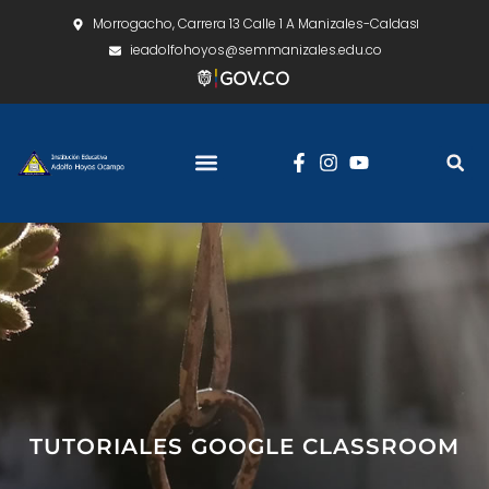
Morrogacho, Carrera 13 Calle 1 A Manizales-Caldas
ieadolfohoyos@semmanizales.edu.co
Nuestra Institución
Consulta Ciudadana
TUTORIALES GOOGLE CLASSROOM