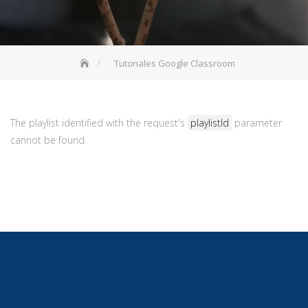
Tutoriales Google Classroom
The playlist identified with the request's
playlistId
parameter
cannot be found.