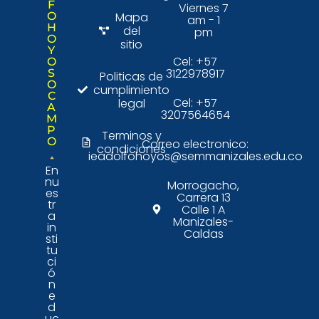
F
Viernes 7
O
Mapa
am - 1
H
del
pm
O
sitio
Y
Cel: +57
O
3122978917
S
Politicas de
O
cumplimiento
C
Cel: +57
legal
A
3207564654
M
P
Terminos y
O
Correo electronico:
condiciones
ieadolfohoyos@semmanizales.edu.co
En
nu
Morrogacho,
es
Carrera 13
tr
Calle 1 A
a
Manizales-
in
Caldas
sti
tu
ci
ó
n
e
d
uc