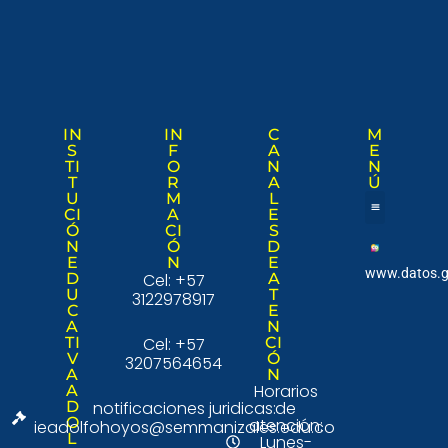
IN
IN
C
M
S
F
A
E
TI
O
N
N
T
R
A
Ú
U
M
L
CI
A
E
Ó
CI
S
Nuestra institució
Consulta Ciudad
N
Ó
D
E
N
E
www.datos.g
D
Cel: +57
A
U
T
3122978917
C
E
A
N
TI
Cel: +57
CI
V
Ó
3207564654
A
N
Horarios
A
D
notificaciones juridicas:
de
O
atención:
ieadolfohoyos@semmanizales.edu.co
L
Lunes-