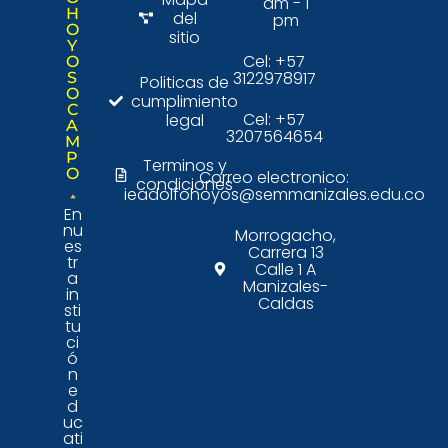
am - 1
H
del
pm
O
sitio
Y
Cel: +57
O
3122978917
S
Politicas de
O
cumplimiento
C
Cel: +57
legal
A
3207564654
M
P
Terminos y
O
Correo electronico:
condiciones
ieadolfohoyos@semmanizales.edu.co
En
nu
Morrogacho,
es
Carrera 13
tr
Calle 1 A
a
Manizales-
in
Caldas
sti
tu
ci
ó
n
e
d
uc
ati