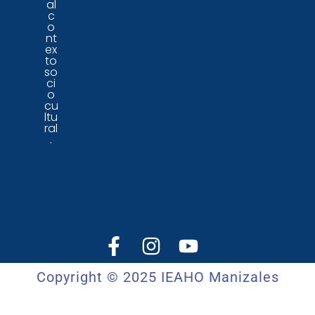
al
c
o
nt
ex
to
so
ci
o
cu
ltu
ral
.
Copyright © 2025 IEAHO Manizales