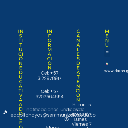
IN
IN
C
M
S
F
A
E
TI
O
N
N
T
R
A
Ú
U
M
L
CI
A
E
Ó
CI
S
Nuestra institució
Consulta Ciudad
N
Ó
D
E
N
E
www.datos.g
D
Cel: +57
A
U
T
3122978917
C
E
A
N
TI
Cel: +57
CI
V
Ó
3207564654
A
N
Horarios
A
D
notificaciones juridicas:
de
O
atención:
ieadolfohoyos@semmanizales.edu.co
L
Lunes-
F
Viernes 7
O
Mapa