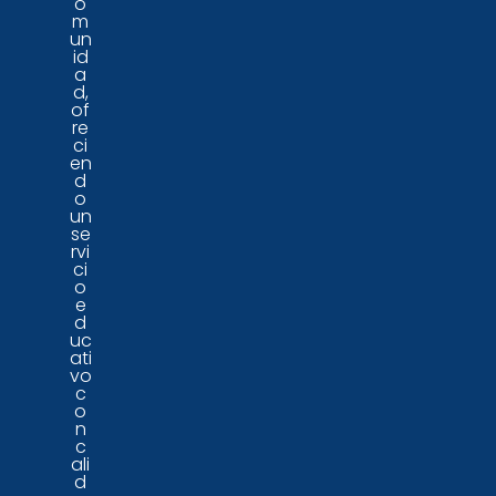
o
m
un
id
a
d,
of
re
ci
en
d
o
un
se
rvi
ci
o
e
d
uc
ati
vo
c
o
n
c
ali
d