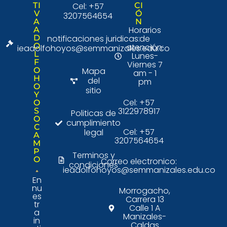
TI
Cel: +57
CI
V
Ó
3207564654
A
N
Horarios
A
D
notificaciones juridicas:
de
O
atención:
ieadolfohoyos@semmanizales.edu.co
L
Lunes-
F
Viernes 7
O
Mapa
am - 1
H
del
pm
O
sitio
Y
Cel: +57
O
3122978917
S
Politicas de
O
cumplimiento
C
Cel: +57
legal
A
3207564654
M
P
Terminos y
O
Correo electronico:
condiciones
ieadolfohoyos@semmanizales.edu.co
En
nu
Morrogacho,
es
Carrera 13
tr
Calle 1 A
a
Manizales-
in
Caldas