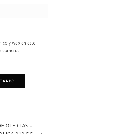
nico y web en este
e comente.
E OFERTAS –
LICA 010 DE