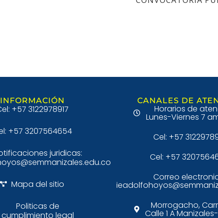
INFORMACIÓN
CANALES DE ATE
Horarios de aten
el: +57 3122978917
Lunes-Viernes 7 am
el: +57 3207564654
Cel: +57 3122978
otificaciones juridicas:
Cel: +57 3207564
hoyos@semmanizales.edu.co
Correo electroni
Mapa del sitio
ieadolfohoyos@semmaniz
Morrogacho, Carr
Politicas de
Calle 1 A Manizale
cumplimiento legal