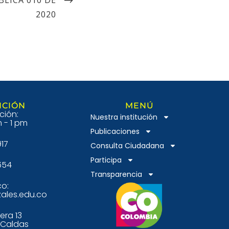
2020
NCIÓN
MENÚ
ción:
Nuestra institución
 - 1 pm
Publicaciones
917
Consulta Ciudadana
Participa
654
Transparencia
co:
ales.edu.co
era 13
s-Caldas