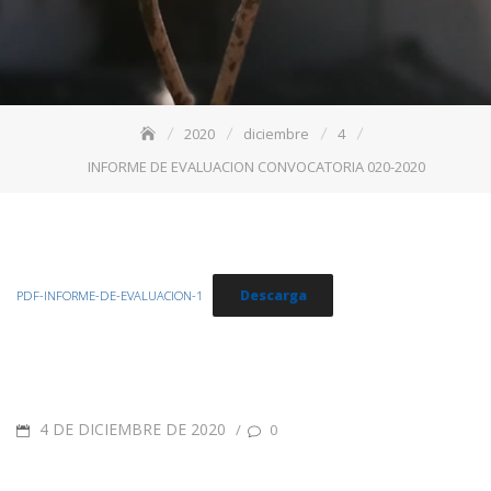
2020
diciembre
4
INFORME DE EVALUACION CONVOCATORIA 020-2020
Descarga
PDF-INFORME-DE-EVALUACION-1
4 DE DICIEMBRE DE 2020
/
0