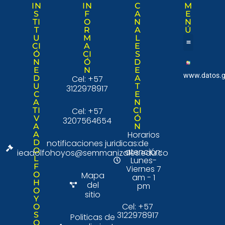
IN
IN
C
M
S
F
A
E
TI
O
N
N
T
R
A
Ú
U
M
L
CI
A
E
Ó
CI
S
Nuestra institució
Consulta Ciudad
N
Ó
D
E
N
E
www.datos.g
D
Cel: +57
A
U
T
3122978917
C
E
A
N
TI
Cel: +57
CI
V
Ó
3207564654
A
N
Horarios
A
D
notificaciones juridicas:
de
O
atención:
ieadolfohoyos@semmanizales.edu.co
L
Lunes-
F
Viernes 7
O
Mapa
am - 1
H
del
pm
O
sitio
Y
Cel: +57
O
3122978917
S
Politicas de
O