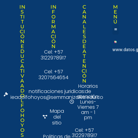
IN
IN
C
M
S
F
A
E
TI
O
N
N
T
R
A
Ú
U
M
L
CI
A
E
Ó
CI
S
Nuestra institució
Consulta Ciudad
N
Ó
D
E
N
E
www.datos.g
D
Cel: +57
A
U
T
3122978917
C
E
A
N
TI
Cel: +57
CI
V
Ó
3207564654
A
N
Horarios
A
D
notificaciones juridicas:
de
O
atención:
ieadolfohoyos@semmanizales.edu.co
L
Lunes-
F
Viernes 7
O
Mapa
am - 1
H
del
pm
O
sitio
Y
Cel: +57
O
3122978917
S
Politicas de