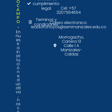
O
cumplimiento
C
Cel: +57
legal
A
3207564654
M
P
Terminos y
O
Correo electronico:
condiciones
ieadolfohoyos@semmanizales.edu.co
En
nu
Morrogacho,
es
Carrera 13
tr
Calle 1 A
a
Manizales-
in
Caldas
sti
tu
ci
ó
n
e
d
uc
ati
va
,
n
os
c
o