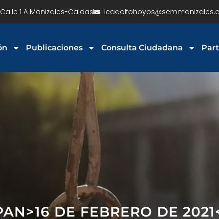
Calle 1 A Manizales-Caldas
ieadolfohoyos@semmanizales.e
ón
Publicaciones
Consulta Ciudadana
Part
SPAN>16 DE FEBRERO DE 2021