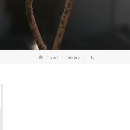
2021
febrero
16