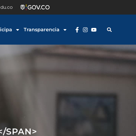
du.co
icipa
Transparencia
</SPAN>