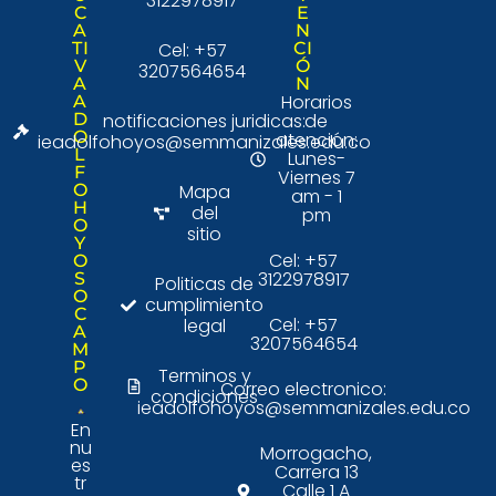
3122978917
C
E
A
N
TI
Cel: +57
CI
V
Ó
3207564654
A
N
Horarios
A
D
notificaciones juridicas:
de
O
atención:
ieadolfohoyos@semmanizales.edu.co
L
Lunes-
F
Viernes 7
O
Mapa
am - 1
H
del
pm
O
sitio
Y
Cel: +57
O
3122978917
S
Politicas de
O
cumplimiento
C
Cel: +57
legal
A
3207564654
M
P
Terminos y
O
Correo electronico:
condiciones
ieadolfohoyos@semmanizales.edu.co
En
nu
Morrogacho,
es
Carrera 13
tr
Calle 1 A