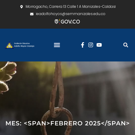
Morrogacho, Carrera 13 Calle 1 A Manizales-Caldas
ieadolfohoyos@semmanizales.edu.co
MES: <SPAN>FEBRERO 2025</SPAN>