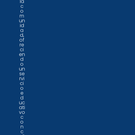
la
c
o
m
un
id
a
d,
of
re
ci
en
d
o
un
se
rvi
ci
o
e
d
uc
ati
vo
c
o
n
c