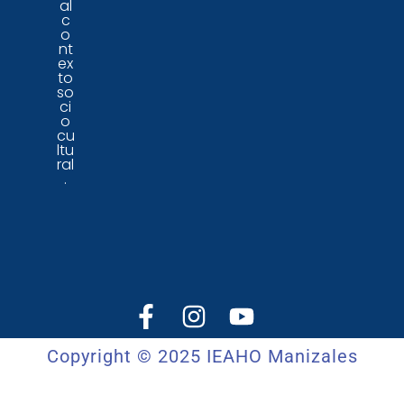
al
c
o
nt
ex
to
so
ci
o
cu
ltu
ral
.
Copyright © 2025 IEAHO Manizales