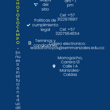
am - 1
H
del
pm
O
sitio
Y
Cel: +57
O
3122978917
S
Politicas de
O
cumplimiento
C
Cel: +57
legal
A
3207564654
M
P
Terminos y
O
Correo electronico:
condiciones
ieadolfohoyos@semmanizales.edu.co
En
nu
Morrogacho,
es
Carrera 13
tr
Calle 1 A
a
Manizales-
in
Caldas
sti
tu
ci
ó
n
e
d
uc
ati