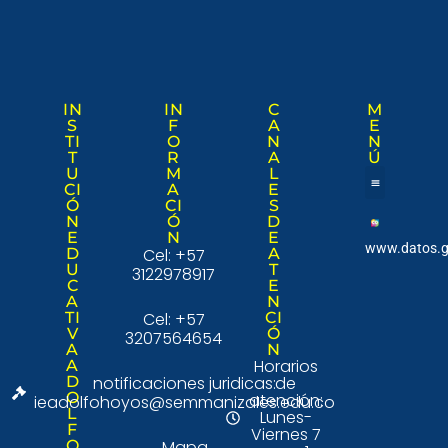
IN
IN
C
M
S
F
A
E
TI
O
N
N
T
R
A
Ú
U
M
L
CI
A
E
Ó
CI
S
Nuestra institució
Consulta Ciudad
N
Ó
D
E
N
E
www.datos.g
D
Cel: +57
A
U
T
3122978917
C
E
A
N
TI
Cel: +57
CI
V
Ó
3207564654
A
N
Horarios
A
D
notificaciones juridicas:
de
O
atención:
ieadolfohoyos@semmanizales.edu.co
L
Lunes-
F
Viernes 7
O
Mapa