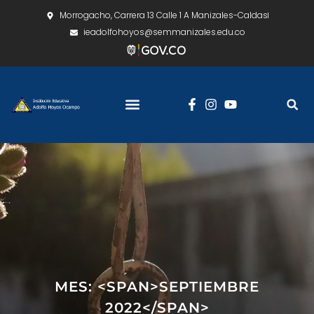
Morrogacho, Carrera 13 Calle 1 A Manizales-Caldas
ieadolfohoyos@semmanizales.edu.co
MES: <SPAN>SEPTIEMBRE
2022</SPAN>