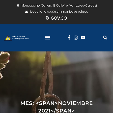
Morrogacho, Carrera 13 Calle 1 A Manizales-Caldas
ieadolfohoyos@semmanizales.edu.co
MES: <SPAN>NOVIEMBRE
2021</SPAN>