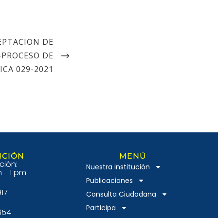
EPTACION DE
-PROCESO DE
CA 029-2021
NCIÓN
MENÚ
ción:
Nuestra institución
 - 1 pm
Publicaciones
917
Consulta Ciudadana
Participa
654