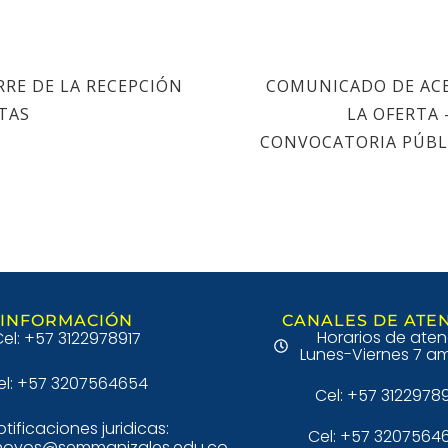
RRE DE LA RECEPCIÓN
COMUNICADO DE AC
TAS
LA OFERTA 
CONVOCATORIA PÚBLI
INFORMACIÓN
CANALES DE ATE
Horarios de aten
el: +57 3122978917
Lunes-Viernes 7 am
el: +57 3207564654
Cel: +57 3122978
otificaciones juridicas:
Cel: +57 3207564
hoyos@semmanizales.edu.co