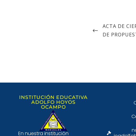
ACTA DE CIE
DE PROPUES
INSTITUCIÓN EDUCATIVA
ADOLFO HOYOS
C
OCAMPO
C
n
En nuestra institución
ieadolfo