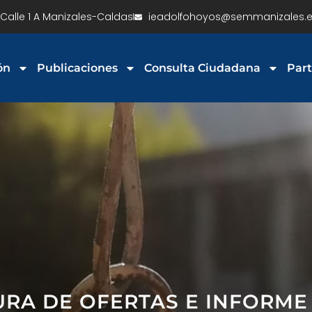
Calle 1 A Manizales-Caldas
ieadolfohoyos@semmanizales.e
ón
Publicaciones
Consulta Ciudadana
Part
URA DE OFERTAS E INFORME