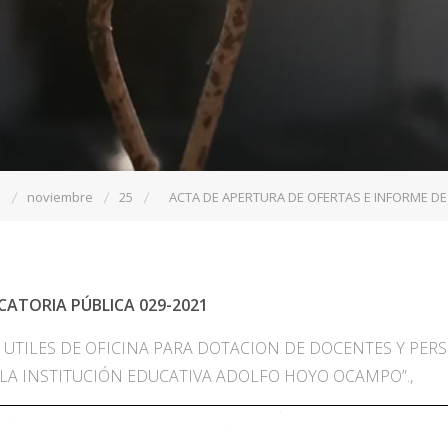
1
noviembre
25
ACTA DE APERTURA DE OFERTAS E INFORME D
ATORIA PÚBLICA 029-2021
UTILES DE OFICINA PARA DOTACION DE DOCENTES Y PER
 LA INSTITUCIÓN EDUCATIVA ADOLFO HOYO OCAMPO”.,