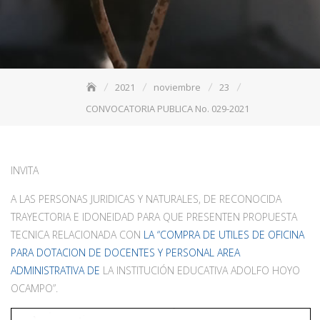
2021
noviembre
23
CONVOCATORIA PUBLICA No. 029-2021
INVITA
A LAS PERSONAS JURIDICAS Y NATURALES, DE RECONOCIDA
TRAYECTORIA E IDONEIDAD PARA QUE PRESENTEN PROPUESTA
TECNICA RELACIONADA CON
LA “
COMPRA DE UTILES DE OFICINA
PARA DOTACION DE DOCENTES Y PERSONAL AREA
ADMINISTRATIVA DE
LA INSTITUCIÓN EDUCATIVA ADOLFO HOYO
OCAMPO”.