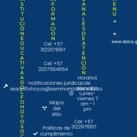
S
F
A
E
TI
O
N
N
T
R
A
Ú
U
M
L
CI
A
E
Ó
CI
S
Nuestra institució
Consulta Ciudad
N
Ó
D
E
N
E
www.datos.g
D
Cel: +57
A
U
T
3122978917
C
E
A
N
TI
Cel: +57
CI
V
Ó
3207564654
A
N
Horarios
A
D
notificaciones juridicas:
de
O
atención:
ieadolfohoyos@semmanizales.edu.co
L
Lunes-
F
Viernes 7
O
Mapa
am - 1
H
del
pm
O
sitio
Y
Cel: +57
O
3122978917
S
Politicas de
O
cumplimiento
C