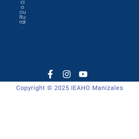
ci
o
cu
ltu
ral
.
Copyright © 2025 IEAHO Manizales