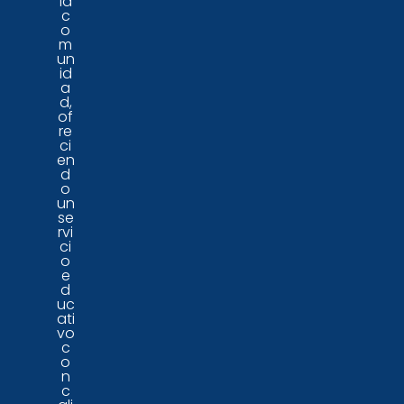
la
c
o
m
un
id
a
d,
of
re
ci
en
d
o
un
se
rvi
ci
o
e
d
uc
ati
vo
c
o
n
c