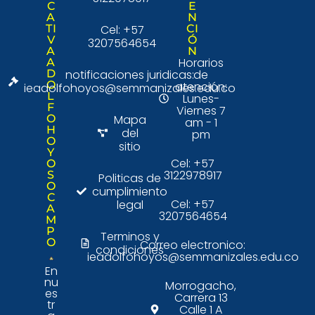
C
E
A
N
TI
Cel: +57
CI
V
Ó
3207564654
A
N
Horarios
A
D
notificaciones juridicas:
de
O
atención:
ieadolfohoyos@semmanizales.edu.co
L
Lunes-
F
Viernes 7
O
Mapa
am - 1
H
del
pm
O
sitio
Y
Cel: +57
O
3122978917
S
Politicas de
O
cumplimiento
C
Cel: +57
legal
A
3207564654
M
P
Terminos y
O
Correo electronico:
condiciones
ieadolfohoyos@semmanizales.edu.co
En
nu
Morrogacho,
es
Carrera 13
tr
Calle 1 A