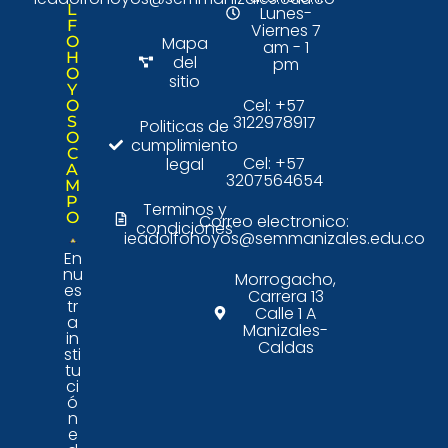
L
Lunes-
F
Viernes 7
O
Mapa
am - 1
H
del
pm
O
sitio
Y
Cel: +57
O
3122978917
S
Politicas de
O
cumplimiento
C
Cel: +57
legal
A
3207564654
M
P
Terminos y
O
Correo electronico:
condiciones
ieadolfohoyos@semmanizales.edu.co
En
nu
Morrogacho,
es
Carrera 13
tr
Calle 1 A
a
Manizales-
in
Caldas
sti
tu
ci
ó
n
e