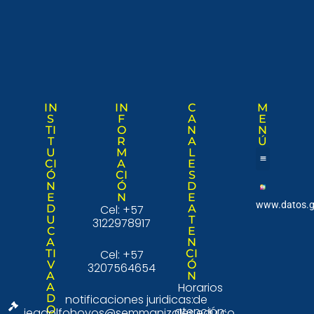
IN
IN
C
M
S
F
A
E
TI
O
N
N
T
R
A
Ú
U
M
L
CI
A
E
Ó
CI
S
Nuestra institució
Consulta Ciudad
N
Ó
D
E
N
E
www.datos.g
D
Cel: +57
A
U
T
3122978917
C
E
A
N
TI
Cel: +57
CI
V
Ó
3207564654
A
N
Horarios
A
D
notificaciones juridicas:
de
O
atención:
ieadolfohoyos@semmanizales.edu.co