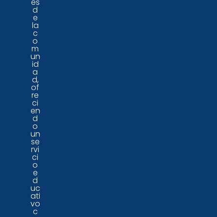
es
d
e
la
c
o
m
un
id
a
d,
of
re
ci
en
d
o
un
se
rvi
ci
o
e
d
uc
ati
vo
c