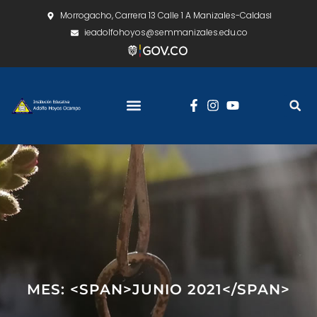
Morrogacho, Carrera 13 Calle 1 A Manizales-Caldas
ieadolfohoyos@semmanizales.edu.co
MES: <SPAN>JUNIO 2021</SPAN>