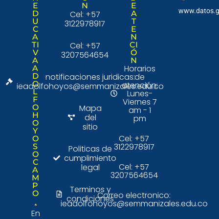
E
N
E
www.datos.g
D
Cel: +57
A
U
T
3122978917
C
E
A
N
TI
Cel: +57
CI
V
Ó
3207564654
A
N
Horarios
A
D
notificaciones juridicas:
de
O
atención:
ieadolfohoyos@semmanizales.edu.co
L
Lunes-
F
Viernes 7
O
Mapa
am - 1
H
del
pm
O
sitio
Y
Cel: +57
O
3122978917
S
Politicas de
O
cumplimiento
C
Cel: +57
legal
A
3207564654
M
P
Terminos y
O
Correo electronico:
condiciones
ieadolfohoyos@semmanizales.edu.co
En