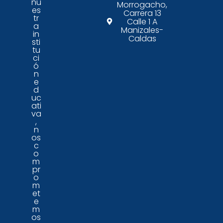
nu
Morrogacho,
es
Carrera 13
tr
Calle 1 A
a
Manizales-
in
Caldas
sti
tu
ci
ó
n
e
d
uc
ati
va
,
n
os
c
o
m
pr
o
m
et
e
m
os