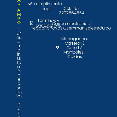
O
cumplimiento
C
Cel: +57
legal
A
3207564654
M
P
Terminos y
O
Correo electronico:
condiciones
ieadolfohoyos@semmanizales.edu.co
En
nu
Morrogacho,
es
Carrera 13
tr
Calle 1 A
a
Manizales-
in
Caldas
sti
tu
ci
ó
n
e
d
uc
ati
va
,
n
os
c
o