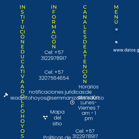
IN
IN
C
M
S
F
A
E
TI
O
N
N
T
R
A
Ú
U
M
L
CI
A
E
Ó
CI
S
Nuestra institució
Consulta Ciudad
N
Ó
D
E
N
E
www.datos.g
D
Cel: +57
A
U
T
3122978917
C
E
A
N
TI
Cel: +57
CI
V
Ó
3207564654
A
N
Horarios
A
D
notificaciones juridicas:
de
O
atención:
ieadolfohoyos@semmanizales.edu.co
L
Lunes-
F
Viernes 7
O
Mapa
am - 1
H
del
pm
O
sitio
Y
Cel: +57
O
3122978917
S
Politicas de