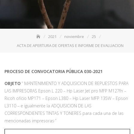
2021
noviembre
25
ACTA DE APERTURA DE OFERTAS E INFORME DE EVALUACION
PROCESO DE CONVOCATORIA PÚBLICA 030-2021
OBJETO
“ MANTENIMIENTO Y ADQUISICION DE REPUESTOS PARA
LAS IMPRESORAS Epson L 220 – Hp Laser Jet pro MFP M127fn –
Ricoh oficio MP171 – Epson L380 – Hp Laser MFP 135W – Epson
L3110 – e igualmente la ADQUISICION DE LAS
CORRESPONDIENTES TINTAS Y TONERES para cada una de las
mencionadas impresoras·”