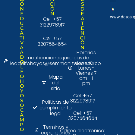
Ó
CI
S
Nuestra institució
Consulta Ciudad
N
Ó
D
E
N
E
www.datos.g
D
Cel: +57
A
U
T
3122978917
C
E
A
N
TI
Cel: +57
CI
V
Ó
3207564654
A
N
Horarios
A
D
notificaciones juridicas:
de
O
atención:
ieadolfohoyos@semmanizales.edu.co
L
Lunes-
F
Viernes 7
O
Mapa
am - 1
H
del
pm
O
sitio
Y
Cel: +57
O
3122978917
S
Politicas de
O
cumplimiento
C
Cel: +57
legal
A
3207564654
M
P
Terminos y
O
Correo electronico:
condiciones