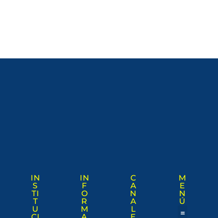
IN
IN
C
M
S
F
A
E
TI
O
N
N
T
R
A
Ú
U
M
L
CI
A
E