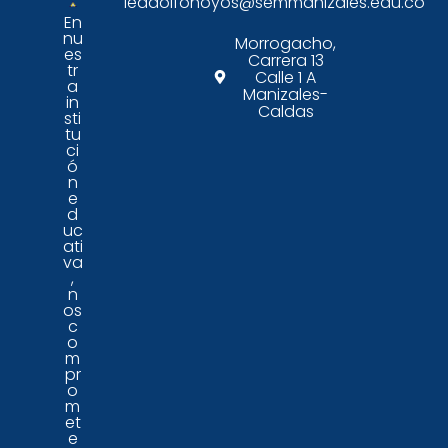
ieadolfohoyos@semmanizales.edu.co
En
nu
Morrogacho,
es
Carrera 13
tr
Calle 1 A
a
Manizales-
in
Caldas
sti
tu
ci
ó
n
e
d
uc
ati
va
,
n
os
c
o
m
pr
o
m
et
e