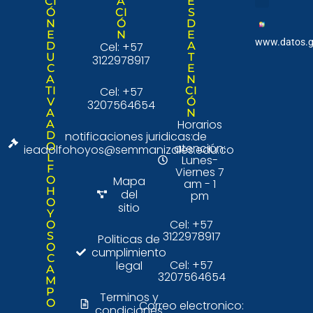
CI
A
E
Ó
CI
S
Nuestra institució
Consulta Ciudad
N
Ó
D
E
N
E
www.datos.g
D
Cel: +57
A
U
T
3122978917
C
E
A
N
TI
Cel: +57
CI
V
Ó
3207564654
A
N
Horarios
A
D
notificaciones juridicas:
de
O
atención:
ieadolfohoyos@semmanizales.edu.co
L
Lunes-
F
Viernes 7
O
Mapa
am - 1
H
del
pm
O
sitio
Y
Cel: +57
O
3122978917
S
Politicas de
O
cumplimiento
C
Cel: +57
legal
A
3207564654
M
P
Terminos y
O
Correo electronico:
condiciones