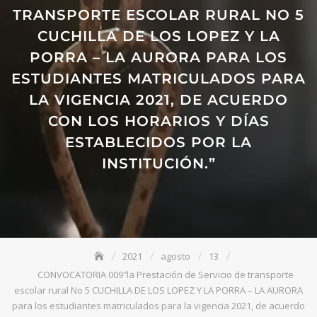
TRANSPORTE ESCOLAR RURAL NO 5
CUCHILLA DE LOS LOPEZ Y LA
PORRA – LA AURORA PARA LOS
ESTUDIANTES MATRICULADOS PARA
LA VIGENCIA 2021, DE ACUERDO
CON LOS HORARIOS Y DÍAS
ESTABLECIDOS POR LA
INSTITUCIÓN.”
2021
agosto
13
CONVOCATORIA 009″la Prestación de Servicio de transporte
escolar rural No 5 CUCHILLA DE LOS LOPEZ Y LA PORRA – LA AURORA
para los estudiantes matriculados para la vigencia 2021, de acuerdo