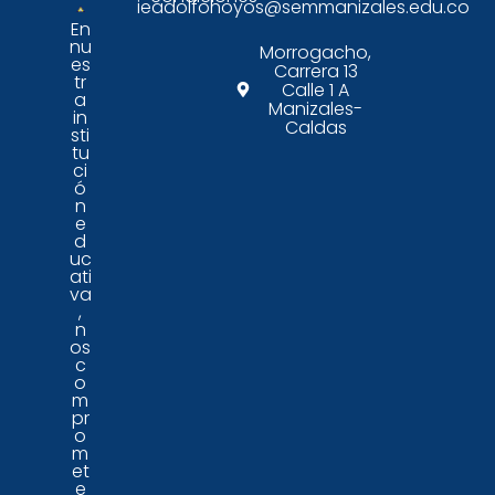
ieadolfohoyos@semmanizales.edu.co
En
nu
Morrogacho,
es
Carrera 13
tr
Calle 1 A
a
Manizales-
in
Caldas
sti
tu
ci
ó
n
e
d
uc
ati
va
,
n
os
c
o
m
pr
o
m
et
e