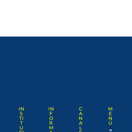
IN
IN
C
M
S
F
A
E
TI
O
N
N
T
R
A
Ú
U
M
L