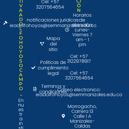
TI
Cel: +57
CI
V
Ó
3207564654
A
N
Horarios
A
D
notificaciones juridicas:
de
O
atención:
ieadolfohoyos@semmanizales.edu.co
L
Lunes-
F
Viernes 7
O
Mapa
am - 1
H
del
pm
O
sitio
Y
Cel: +57
O
3122978917
S
Politicas de
O
cumplimiento
C
Cel: +57
legal
A
3207564654
M
P
Terminos y
O
Correo electronico:
condiciones
ieadolfohoyos@semmanizales.edu.co
En
nu
Morrogacho,
es
Carrera 13
tr
Calle 1 A
a
Manizales-
in
Caldas
sti