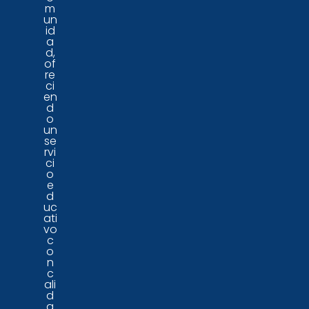
m
un
id
a
d,
of
re
ci
en
d
o
un
se
rvi
ci
o
e
d
uc
ati
vo
c
o
n
c
ali
d
a