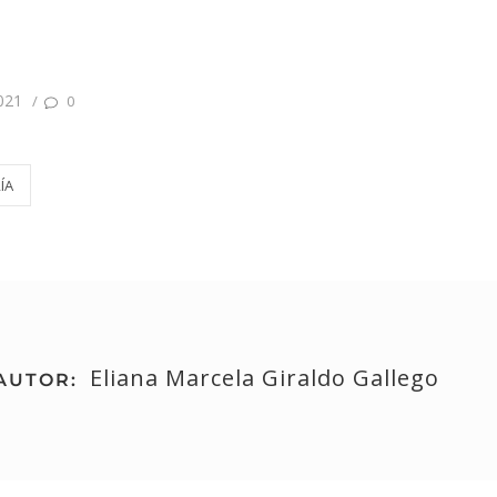
021
/
0
ÍA
Eliana Marcela Giraldo Gallego
AUTOR: