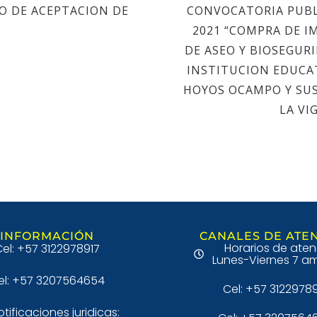
 DE ACEPTACION DE
CONVOCATORIA PUBLI
2021 “COMPRA DE 
DE ASEO Y BIOSEGUR
INSTITUCION EDUCA
HOYOS OCAMPO Y SUS
LA VI
INFORMACIÓN
CANALES DE ATE
Horarios de aten
el: +57 3122978917
Lunes-Viernes 7 am
el: +57 3207564654
Cel: +57 3122978
otificaciones juridicas: