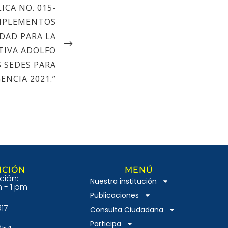
CA NO. 015-
IMPLEMENTOS
IDAD PARA LA
TIVA ADOLFO
 SEDES PARA
GENCIA 2021.”
NCIÓN
MENÚ
ción:
Nuestra institución
 - 1 pm
Publicaciones
917
Consulta Ciudadana
Participa