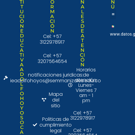
TI
O
N
N
T
R
A
Ú
U
M
L
CI
A
E
Ó
CI
S
Nuestra institució
Consulta Ciudad
N
Ó
D
E
N
E
www.datos.g
D
Cel: +57
A
U
T
3122978917
C
E
A
N
TI
Cel: +57
CI
V
Ó
3207564654
A
N
Horarios
A
D
notificaciones juridicas:
de
O
atención:
ieadolfohoyos@semmanizales.edu.co
L
Lunes-
F
Viernes 7
O
Mapa
am - 1
H
del
pm
O
sitio
Y
Cel: +57
O
3122978917
S
Politicas de
O
cumplimiento
C
Cel: +57
legal
A