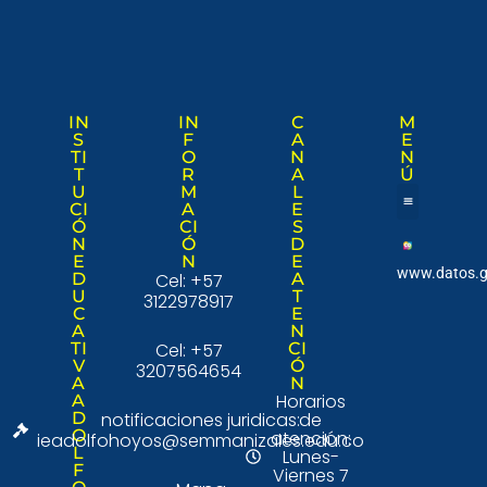
IN
IN
C
M
S
F
A
E
TI
O
N
N
T
R
A
Ú
U
M
L
CI
A
E
Ó
CI
S
Nuestra institució
Consulta Ciudad
N
Ó
D
E
N
E
www.datos.g
D
Cel: +57
A
U
T
3122978917
C
E
A
N
TI
Cel: +57
CI
V
Ó
3207564654
A
N
Horarios
A
D
notificaciones juridicas:
de
O
atención:
ieadolfohoyos@semmanizales.edu.co
L
Lunes-
F
Viernes 7