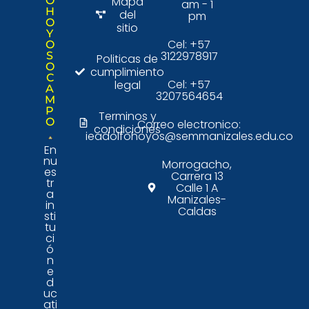
O
Mapa
am - 1
H
del
pm
O
sitio
Y
Cel: +57
O
3122978917
S
Politicas de
O
cumplimiento
C
Cel: +57
legal
A
3207564654
M
P
Terminos y
O
Correo electronico:
condiciones
ieadolfohoyos@semmanizales.edu.co
En
nu
Morrogacho,
es
Carrera 13
tr
Calle 1 A
a
Manizales-
in
Caldas
sti
tu
ci
ó
n
e
d
uc
ati