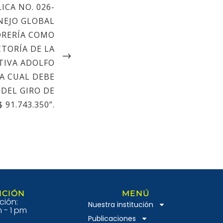
CA NO. 026-
NEJO GLOBAL
ORERÍA COMO
CTORÍA DE LA
TIVA ADOLFO
A CUAL DEBE
 DEL GIRO DE
91.743.350”.
NCIÓN
MENÚ
ción:
Nuestra institución
 - 1 pm
Publicaciones